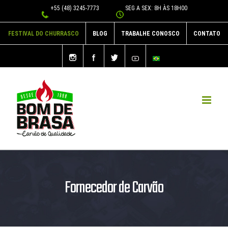
Ir
+55 (48) 3245-7773
SEG A SEX: 8H ÀS 18H00
para
FESTIVAL DO CHURRASCO
BLOG
TRABALHE CONOSCO
CONTATO
o
conteúdo
Fornecedor de Carvão