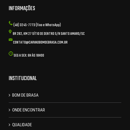
INFORMAÇÕES
(48) 3245-7773 (Fixo e WhatsApp)
BR 282, KM 27 SÍTIO DE DENTRO S/N SANTO AMARO/SC
CONTATO@CARVAOBOMDEBRASA.COM.BR
SEG A SEX: 8H ÀS 18H00
INSTITUCIONAL
BOM DE BRASA
ONDE ENCONTRAR
QUALIDADE